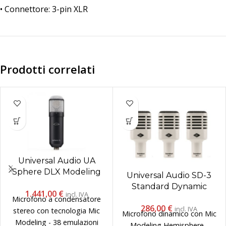
• Connettore: 3-pin XLR
Prodotti correlati
Universal Audio UA
Sphere DLX Modeling
Universal Audio SD-3
Microphone
Standard Dynamic
1.441,00
€
incl. IVA
Microphone (3 Pack)
Microfono a condensatore
286,00
€
incl. IVA
stereo con tecnologia Mic
Microfono dinamico con Mic
Modeling - 38 emulazioni
Modeling Hemisphere -