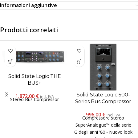
Informazioni aggiuntive
Prodotti correlati
Solid State Logic THE
BUS+
Solid State Logic 500-
1.872,00
€
incl. IVA
Stereo Bus Compressor
Series Bus Compressor
MKIII
996,00
€
incl. IVA
Compressore stereo
SuperAnalogue™ della serie
G degli anni '80 - Nuovo look