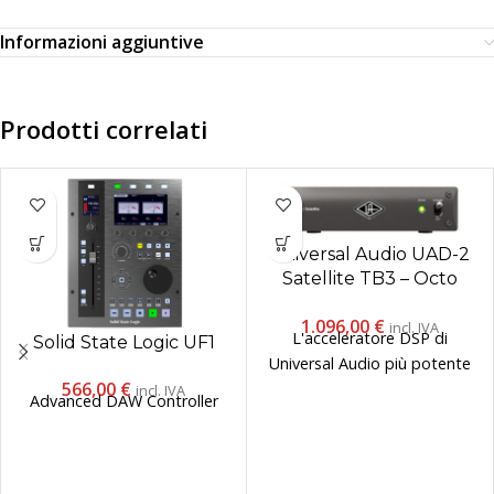
Informazioni aggiuntive
Prodotti correlati
Universal Audio UAD-2
Satellite TB3 – Octo
Core
1.096,00
€
incl. IVA
L'acceleratore DSP di
Solid State Logic UF1
Universal Audio più potente
566,00
€
incl. IVA
Advanced DAW Controller